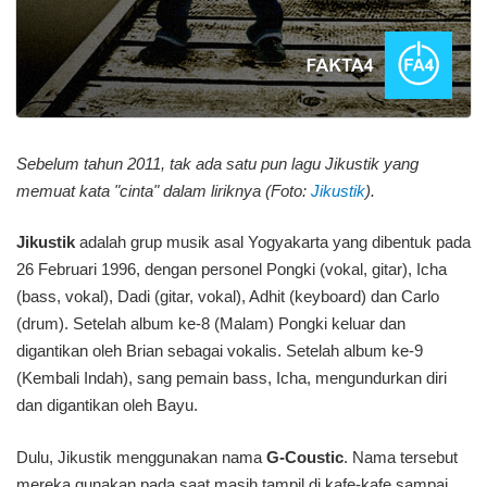
Sebelum tahun 2011, tak ada satu pun lagu Jikustik yang
memuat kata "cinta" dalam liriknya (Foto:
Jikustik
).
Jikustik
adalah grup musik asal Yogyakarta yang dibentuk pada
26 Februari 1996, dengan personel Pongki (vokal, gitar), Icha
(bass, vokal), Dadi (gitar, vokal), Adhit (keyboard) dan Carlo
(drum). Setelah album ke-8 (Malam) Pongki keluar dan
digantikan oleh Brian sebagai vokalis. Setelah album ke-9
(Kembali Indah), sang pemain bass, Icha, mengundurkan diri
dan digantikan oleh Bayu.
Dulu, Jikustik menggunakan nama
G-Coustic
. Nama tersebut
mereka gunakan pada saat masih tampil di kafe-kafe sampai