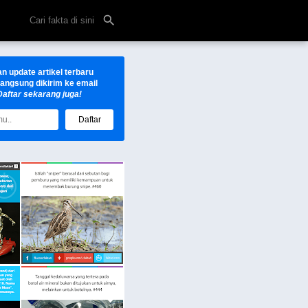
an update
artikel
terbaru
langsung dikirim ke email
Daftar sekarang juga!