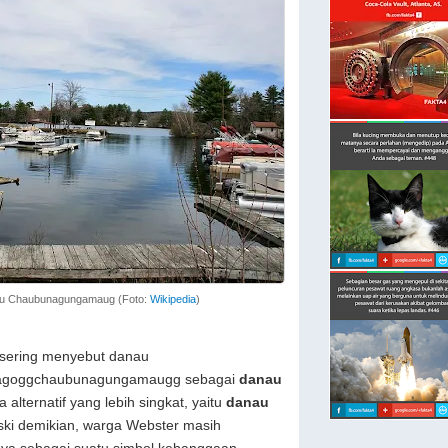
u Chaubunagungamaug (Foto:
Wikipedia
)
 sering menyebut danau
goggchaubunagungamaugg sebagai
danau
 alternatif yang lebih singkat, yaitu
danau
ski demikian, warga Webster masih