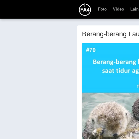
Foto
Video
Lain
Berang-berang La