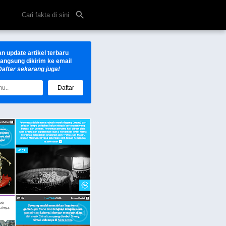
an update
artikel
terbaru
langsung dikirim ke email
Daftar sekarang juga!