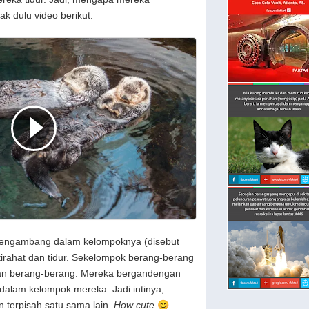
k dulu video berikut.
mengambang dalam kelompoknya (disebut
tirahat dan tidur. Sekelompok berang-berang
usan berang-berang. Mereka bergandengan
dalam kelompok mereka. Jadi intinya,
in terpisah satu sama lain.
How cute
😊