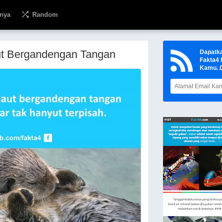
nya
Random
ut Bergandengan Tangan
Dapatk
Fakta4 
Kamu.