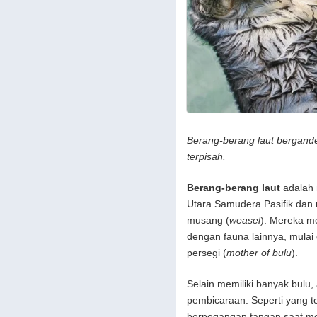
Berang-berang laut bergande
terpisah.
Berang-berang laut
adalah 
Utara Samudera Pasifik dan 
musang (
weasel
). Mereka me
dengan fauna lainnya, mulai 
persegi (
mother of bulu
).
Selain memiliki banyak bulu,
pembicaraan. Seperti yang te
berpegangan tangan saat me